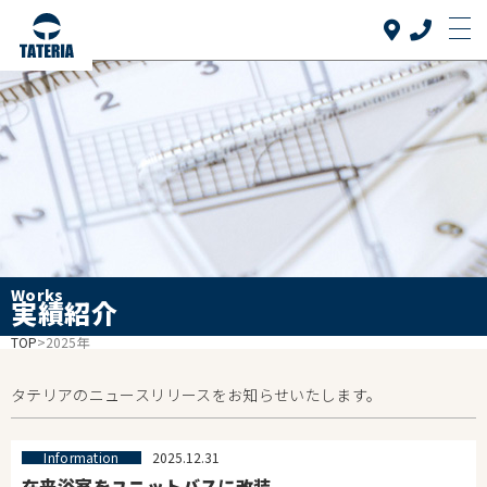
Top
トップ
当社について
About us
リフォーム品目
Reform
介護リフォーム
Care reform
実績紹介
Works
お客様の声
Works
実績紹介
Voice
よくある質問
TOP
>
2025年
FAQ
お知らせ
Information
タテリアのニュースリリースをお知らせいたします。
会社案内
Company
お問い合わせ
Information
2025.12.31
在来浴室をユニットバスに改装