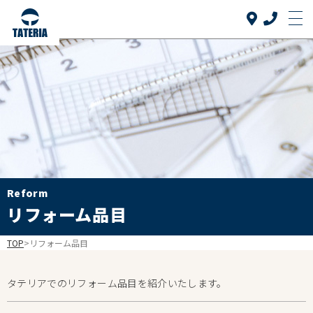
Top
トップ
当社について
About us
リフォーム品目
Reform
介護リフォーム
Reform
Care reform
リフォーム品目
実績紹介
Works
TOP
>
リフォーム品目
お客様の声
Voice
タテリアでのリフォーム品目を紹介いたします。
よくある質問
FAQ