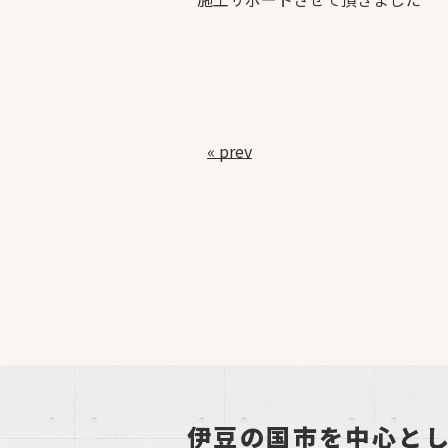
« prev
伊豆の国市を中心と