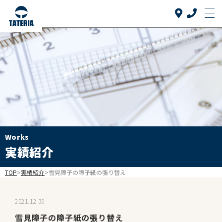
Top
トップ
当社について
About us
リフォーム品目
Reform
介護リフォーム
Works
Care reform
実績紹介
実績紹介
Works
TOP
>
実績紹介
>
雪見障子の障子紙の張り替え
お客様の声
Voice
2021.12.30
よくある質問
雪見障子の障子紙の張り替え
FAQ