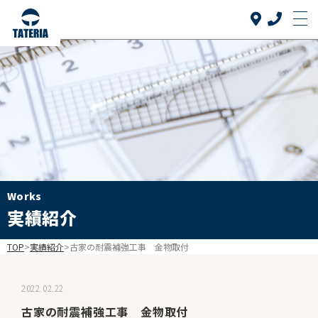
Top
トップ
当社について
About us
リフォーム品目
Reform
介護リフォーム
Works
Care reform
実績紹介
実績紹介
Works
TOP
>
実績紹介
>
古家の耐震補強工事 金物取付
お客様の声
Voice
2022.02.22
よくある質問
古家の耐震補強工事 金物取付
FAQ