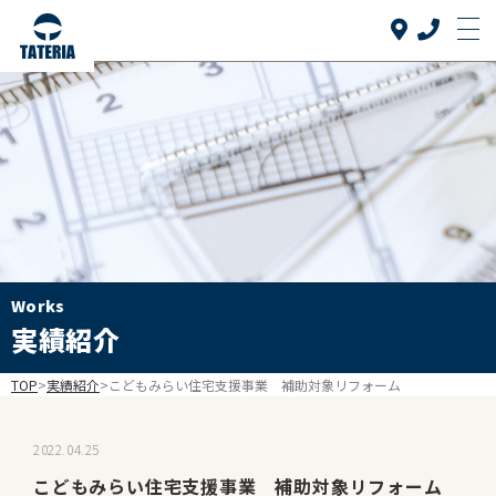
Top
トップ
当社について
About us
リフォーム品目
Reform
介護リフォーム
Works
Care reform
実績紹介
実績紹介
Works
TOP
>
実績紹介
>
こどもみらい住宅支援事業 補助対象リフォーム
お客様の声
Voice
2022.04.25
よくある質問
こどもみらい住宅支援事業 補助対象リフォーム
FAQ