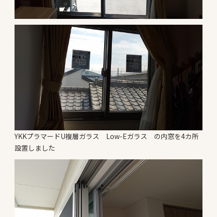
YKKプラマードU複層ガラス Low-Eガラス の内窓を4カ所
設置しました