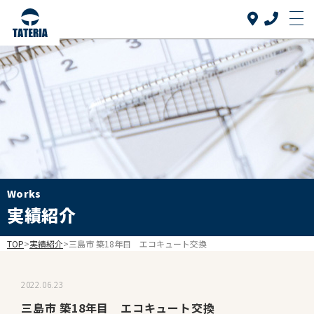
Top
トップ
当社について
About us
リフォーム品目
Reform
介護リフォーム
Works
Care reform
実績紹介
実績紹介
Works
TOP
>
実績紹介
>
三島市 築18年目 エコキュート交換
お客様の声
Voice
2022.06.23
よくある質問
三島市 築18年目 エコキュート交換
FAQ