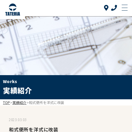
Top
トップ
当社について
About us
リフォーム品目
Reform
介護リフォーム
Works
Care reform
実績紹介
実績紹介
Works
TOP
>
実績紹介
>
和式便所を洋式に改装
お客様の声
Voice
2023.03.03
よくある質問
和式便所を洋式に改装
FAQ