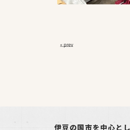
« prev
伊豆の国市を中心と