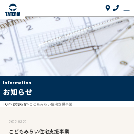
Top
トップ
当社について
About us
リフォーム品目
Reform
介護リフォーム
Information
Care reform
お知らせ
実績紹介
Works
TOP
>
お知らせ
>
こどもみらい住宅支援事業
お客様の声
Voice
2022.03.22
よくある質問
こどもみらい住宅支援事業
FAQ