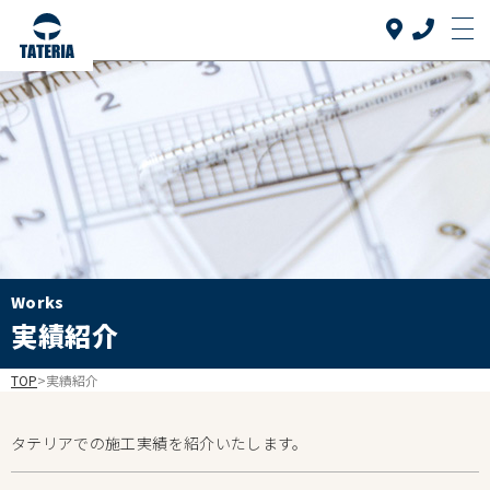
Top
トップ
当社について
About us
リフォーム品目
Reform
介護リフォーム
Works
Care reform
実績紹介
実績紹介
Works
TOP
>
実績紹介
お客様の声
Voice
タテリアでの施工実績を紹介いたします。
よくある質問
FAQ