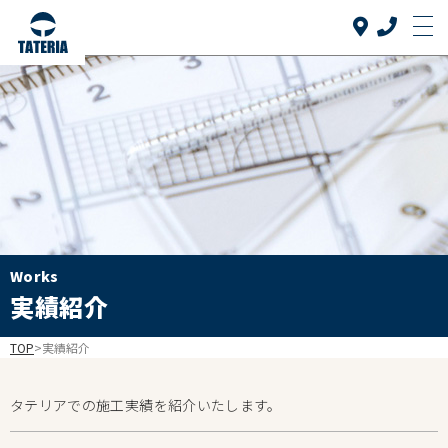
Top
トップ
当社について
About us
リフォーム品目
Reform
介護リフォーム
Works
Care reform
実績紹介
実績紹介
Works
TOP
>
実績紹介
お客様の声
Voice
タテリアでの施工実績を紹介いたします。
よくある質問
FAQ